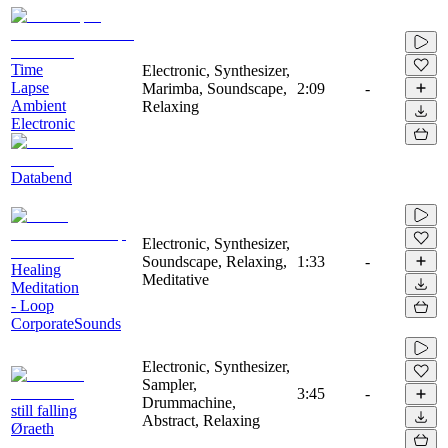
Time
Electronic, Synthesizer,
Lapse
Marimba, Soundscape,
2:09
-
Ambient
Relaxing
Electronic
Databend
Electronic, Synthesizer,
Soundscape, Relaxing,
1:33
-
Healing
Meditative
Meditation
- Loop
CorporateSounds
Electronic, Synthesizer,
Sampler,
3:45
-
Drummachine,
still falling
Abstract, Relaxing
Øraeth