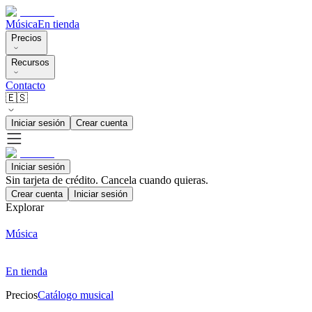
Música
En tienda
Precios
Recursos
Contacto
🇪🇸
Iniciar sesión
Crear cuenta
Iniciar sesión
Sin tarjeta de crédito. Cancela cuando quieras.
Crear cuenta
Iniciar sesión
Explorar
Música
En tienda
Precios
Catálogo musical