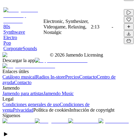
Electronic, Synthesizer,
80s
Videogame, Relaxing,
2:13
-
Synthwave
Nostalgic
Electro
Pop
CorporateSounds
©
2026
Jamendo Licensing
Descargar la app
Enlaces útiles
Catálogo musical
Radios In-store
Precios
Contacto
Centro de
ayuda
Contacto
Jamendo
Jamendo para artistas
Jamendo Music
Legal
Condiciones generales de uso
Condiciones de
venta
Privacidad
Política de cookies
Infracción de copyright
Síguenos