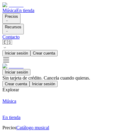
Música
En tienda
Precios
Recursos
Contacto
🇪🇸
Iniciar sesión
Crear cuenta
Iniciar sesión
Sin tarjeta de crédito. Cancela cuando quieras.
Crear cuenta
Iniciar sesión
Explorar
Música
En tienda
Precios
Catálogo musical