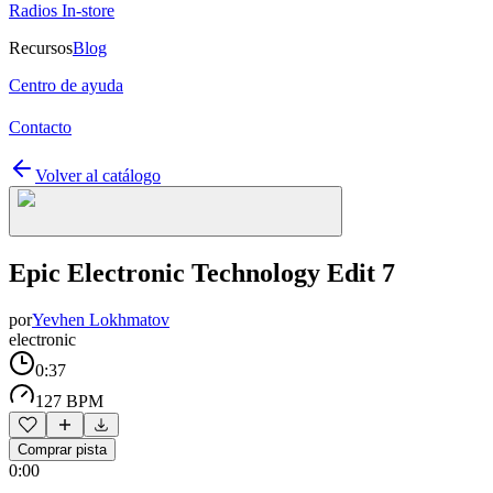
Radios In-store
Recursos
Blog
Centro de ayuda
Contacto
Volver al catálogo
Epic Electronic Technology Edit 7
por
Yevhen Lokhmatov
electronic
0:37
127 BPM
Comprar pista
0:00