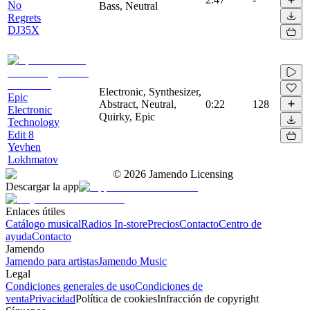
No
Bass, Neutral
Regrets
DJ35X
Electronic, Synthesizer,
Epic
Abstract, Neutral,
0:22
128
Electronic
Quirky, Epic
Technology
Edit 8
Yevhen
Lokhmatov
©
2026
Jamendo Licensing
Descargar la app
Enlaces útiles
Catálogo musical
Radios In-store
Precios
Contacto
Centro de
ayuda
Contacto
Jamendo
Jamendo para artistas
Jamendo Music
Legal
Condiciones generales de uso
Condiciones de
venta
Privacidad
Política de cookies
Infracción de copyright