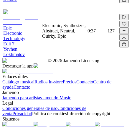
Electronic, Synthesizer,
Epic
Abstract, Neutral,
0:37
127
Electronic
Quirky, Epic
Technology
Edit 7
Yevhen
Lokhmatov
©
2026
Jamendo Licensing
Descargar la app
Enlaces útiles
Catálogo musical
Radios In-store
Precios
Contacto
Centro de
ayuda
Contacto
Jamendo
Jamendo para artistas
Jamendo Music
Legal
Condiciones generales de uso
Condiciones de
venta
Privacidad
Política de cookies
Infracción de copyright
Síguenos