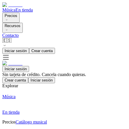
Música
En tienda
Precios
Recursos
Contacto
🇪🇸
Iniciar sesión
Crear cuenta
Iniciar sesión
Sin tarjeta de crédito. Cancela cuando quieras.
Crear cuenta
Iniciar sesión
Explorar
Música
En tienda
Precios
Catálogo musical