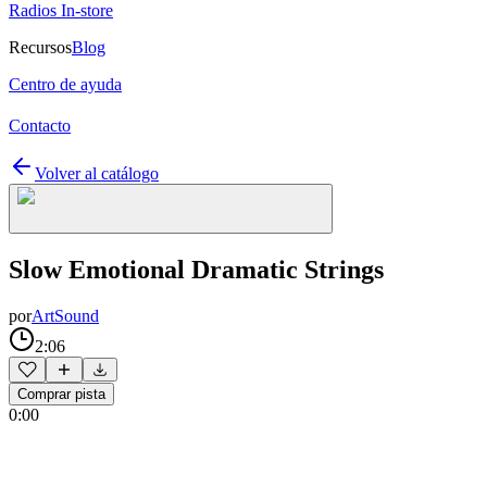
Radios In-store
Recursos
Blog
Centro de ayuda
Contacto
Volver al catálogo
Slow Emotional Dramatic Strings
por
ArtSound
2:06
Comprar pista
0:00