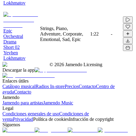
Lokhmatov
Strings, Piano,
Epic
Adventure, Corporate,
1:22
-
Orchestral
Emotional, Sad, Epic
Drama
Short 02
Yevhen
Lokhmatov
©
2026
Jamendo Licensing
Descargar la app
Enlaces útiles
Catálogo musical
Radios In-store
Precios
Contacto
Centro de
ayuda
Contacto
Jamendo
Jamendo para artistas
Jamendo Music
Legal
Condiciones generales de uso
Condiciones de
venta
Privacidad
Política de cookies
Infracción de copyright
Síguenos