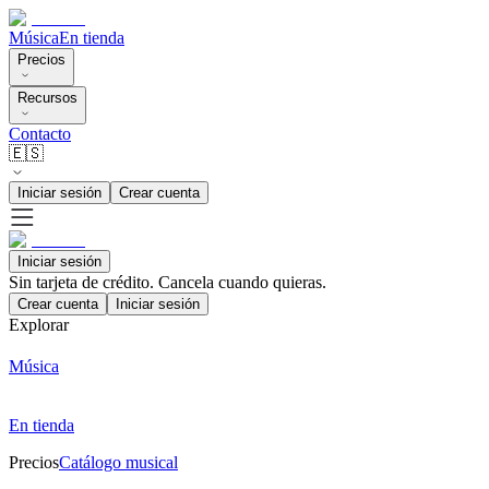
Música
En tienda
Precios
Recursos
Contacto
🇪🇸
Iniciar sesión
Crear cuenta
Iniciar sesión
Sin tarjeta de crédito. Cancela cuando quieras.
Crear cuenta
Iniciar sesión
Explorar
Música
En tienda
Precios
Catálogo musical