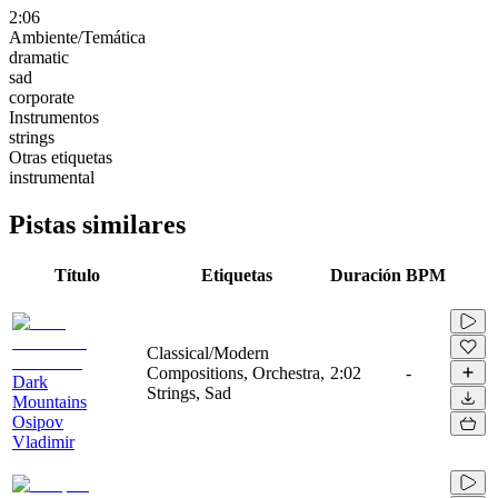
2:06
Ambiente/Temática
dramatic
sad
corporate
Instrumentos
strings
Otras etiquetas
instrumental
Pistas similares
Título
Etiquetas
Duración
BPM
Classical/Modern
Compositions, Orchestra,
2:02
-
Dark
Strings, Sad
Mountains
Osipov
Vladimir