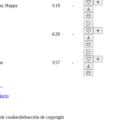
ar, Happy
3:19
-
4:20
-
ar
3:57
-
tacto
 de cookies
Infracción de copyright