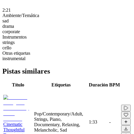
2:21
Ambiente/Temática
sad
drama
corporate
Instrumentos
strings
cello
Otras etiquetas
instrumental
Pistas similares
Título
Etiquetas
Duración
BPM
Pop/Contemporary/Adult,
Strings, Piano,
1:33
-
Cinematic
Documentary, Relaxing,
Thoughtful
Melancholic, Sad