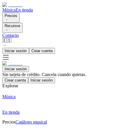
Música
En tienda
Precios
Recursos
Contacto
🇪🇸
Iniciar sesión
Crear cuenta
Iniciar sesión
Sin tarjeta de crédito. Cancela cuando quieras.
Crear cuenta
Iniciar sesión
Explorar
Música
En tienda
Precios
Catálogo musical