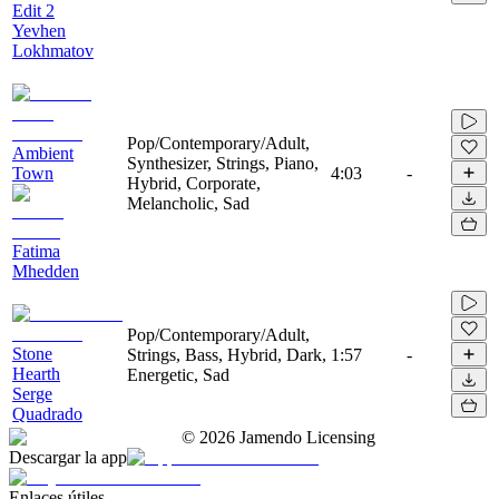
Edit 2
Yevhen
Lokhmatov
Pop/Contemporary/Adult,
Ambient
Synthesizer, Strings, Piano,
Town
4:03
-
Hybrid, Corporate,
Melancholic, Sad
Fatima
Mhedden
Pop/Contemporary/Adult,
Stone
Strings, Bass, Hybrid, Dark,
1:57
-
Hearth
Energetic, Sad
Serge
Quadrado
©
2026
Jamendo Licensing
Descargar la app
Enlaces útiles