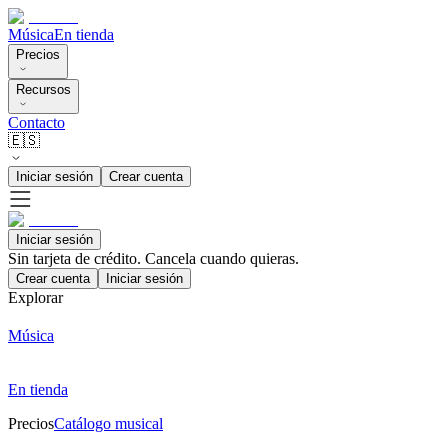
Música
En tienda
Precios
Recursos
Contacto
🇪🇸
Iniciar sesión
Crear cuenta
Iniciar sesión
Sin tarjeta de crédito. Cancela cuando quieras.
Crear cuenta
Iniciar sesión
Explorar
Música
En tienda
Precios
Catálogo musical