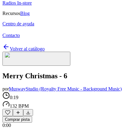
Radios In-store
Recursos
Blog
Centro de ayuda
Contacto
Volver al catálogo
Merry Christmas - 6
por
MuswayStudio (Royalty Free Music - Background Music)
0:19
132 BPM
Comprar pista
0:00