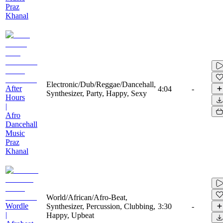
Praz
Khanal
Electronic/Dub/Reggae/Dancehall,
After
4:04
-
Synthesizer, Party, Happy, Sexy
Hours
|
Afro
Dancehall
Music
Praz
Khanal
World/African/Afro-Beat,
Wordle
Synthesizer, Percussion, Clubbing,
3:30
-
|
Happy, Upbeat