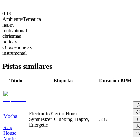
0:19
Ambiente/Temática
happy
motivational
christmas
holiday
Otras etiquetas
instrumental
Pistas similares
Título
Etiquetas
Duración
BPM
Electronic/Electro House,
Mocha
Synthesizer, Clubbing, Happy,
3:37
-
|
Energetic
Slap
House
Music