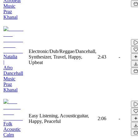
Afrobeat
Music
Praz
Khanal
Electronic/Dub/Reggae/Dancehall,
Natalia
Synthesizer, Travel, Happy,
2:43
-
|
Upbeat
Afro
Dancehall
Music
Praz
Khanal
Easy Listening, Acousticguitar,
2:06
-
Happy, Peaceful
Folk
Acoustic
Calm