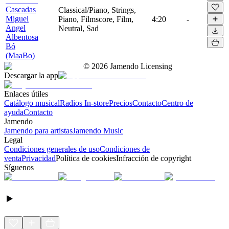
Cascadas
Classical/Piano, Strings,
Miguel
Piano, Filmscore, Film,
4:20
-
Angel
Neutral, Sad
Albentosa
Bó
(MaaBo)
©
2026
Jamendo Licensing
Descargar la app
Enlaces útiles
Catálogo musical
Radios In-store
Precios
Contacto
Centro de
ayuda
Contacto
Jamendo
Jamendo para artistas
Jamendo Music
Legal
Condiciones generales de uso
Condiciones de
venta
Privacidad
Política de cookies
Infracción de copyright
Síguenos