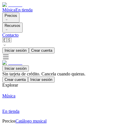
Música
En tienda
Precios
Recursos
Contacto
🇪🇸
Iniciar sesión
Crear cuenta
Iniciar sesión
Sin tarjeta de crédito. Cancela cuando quieras.
Crear cuenta
Iniciar sesión
Explorar
Música
En tienda
Precios
Catálogo musical