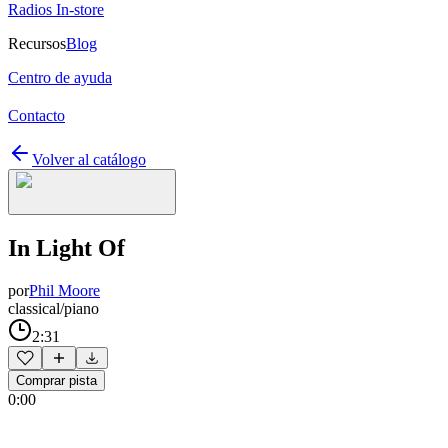
Radios In-store
Recursos
Blog
Centro de ayuda
Contacto
Volver al catálogo
In Light Of
por
Phil Moore
classical/piano
2:31
Comprar pista
0:00