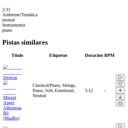
2:31
Ambiente/Temática
neutral
Instrumentos
piano
Pistas similares
Título
Etiquetas
Duración
BPM
Derivas
Classical/Piano, Strings,
Piano, Soft, Emotional,
5:12
-
Neutral
Miguel
Angel
Albentosa
Bó
(MaaBo)