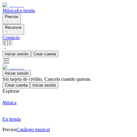
Música
En tienda
Precios
Recursos
Contacto
🇪🇸
Iniciar sesión
Crear cuenta
Iniciar sesión
Sin tarjeta de crédito. Cancela cuando quieras.
Crear cuenta
Iniciar sesión
Explorar
Música
En tienda
Precios
Catálogo musical