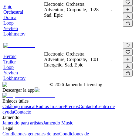
Electronic, Orchestra,
Epic
Adventure, Corporate,
1:28
-
Orchestral
Sad, Epic
Drama
Loop
Yevhen
Lokhmatov
Electronic, Orchestra,
Heroic
Adventure, Corporate,
1:01
-
Trailer
Energetic, Sad, Epic
Loop
Yevhen
Lokhmatov
©
2026
Jamendo Licensing
Descargar la app
Enlaces útiles
Catálogo musical
Radios In-store
Precios
Contacto
Centro de
ayuda
Contacto
Jamendo
Jamendo para artistas
Jamendo Music
Legal
Condiciones generales de uso
Condiciones de