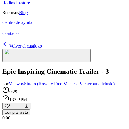
Radios In-store
Recursos
Blog
Centro de ayuda
Contacto
Volver al catálogo
Epic Inspiring Cinematic Trailer - 3
por
MuswayStudio (Royalty Free Music - Background Music)
0:29
137 BPM
Comprar pista
0:00