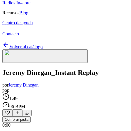
Radios In-store
Recursos
Blog
Centro de ayuda
Contacto
Volver al catálogo
Jeremy Dinegan_Instant Replay
por
Jeremy Dinegan
pop
1:49
96 BPM
Comprar pista
0:00