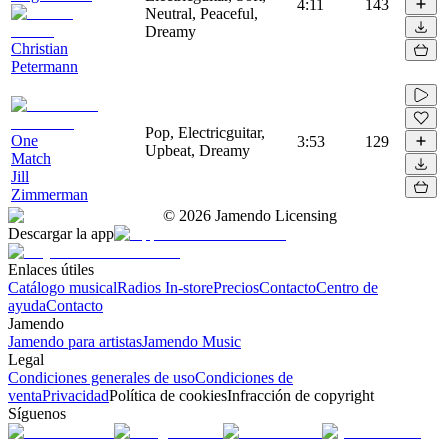
4:11
143
Neutral, Peaceful,
Dreamy
Christian
Petermann
Pop, Electricguitar,
One
3:53
129
Upbeat, Dreamy
Match
Jill
Zimmerman
©
2026
Jamendo Licensing
Descargar la app
Enlaces útiles
Catálogo musical
Radios In-store
Precios
Contacto
Centro de
ayuda
Contacto
Jamendo
Jamendo para artistas
Jamendo Music
Legal
Condiciones generales de uso
Condiciones de
venta
Privacidad
Política de cookies
Infracción de copyright
Síguenos