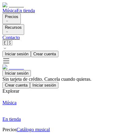
Música
En tienda
Precios
Recursos
Contacto
🇪🇸
Iniciar sesión
Crear cuenta
Iniciar sesión
Sin tarjeta de crédito. Cancela cuando quieras.
Crear cuenta
Iniciar sesión
Explorar
Música
En tienda
Precios
Catálogo musical