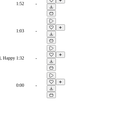
1:52
-
1:03
-
al, Happy
1:32
-
0:00
-