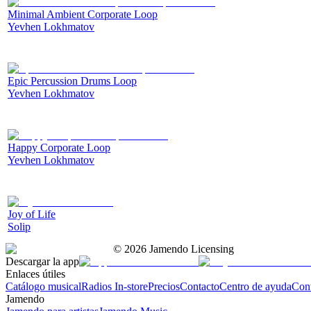
Minimal Ambient Corporate Loop
Yevhen Lokhmatov
Epic Percussion Drums Loop
Yevhen Lokhmatov
Happy Corporate Loop
Yevhen Lokhmatov
Joy of Life
Solip
©
2026
Jamendo Licensing
Descargar la app
Enlaces útiles
Catálogo musical
Radios In-store
Precios
Contacto
Centro de ayuda
Con
Jamendo