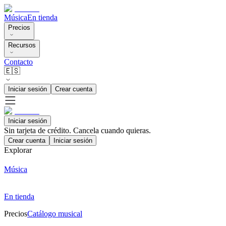
Música
En tienda
Precios
Recursos
Contacto
🇪🇸
Iniciar sesión
Crear cuenta
Iniciar sesión
Sin tarjeta de crédito. Cancela cuando quieras.
Crear cuenta
Iniciar sesión
Explorar
Música
En tienda
Precios
Catálogo musical