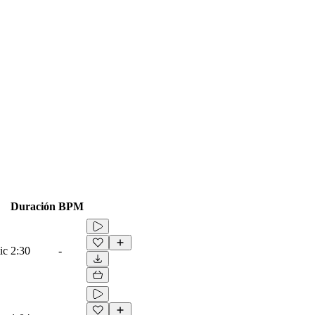
Duración
BPM
ic
2:30
-