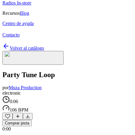
Radios In-store
Recursos
Blog
Centro de ayuda
Contacto
Volver al catálogo
Party Tune Loop
por
Muza Production
electronic
0:06
106 BPM
Comprar pista
0:00