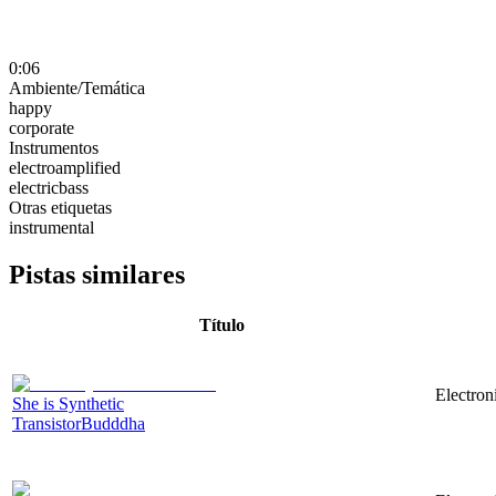
0:06
Ambiente/Temática
happy
corporate
Instrumentos
electroamplified
electricbass
Otras etiquetas
instrumental
Pistas similares
Título
Electron
She is Synthetic
TransistorBudddha