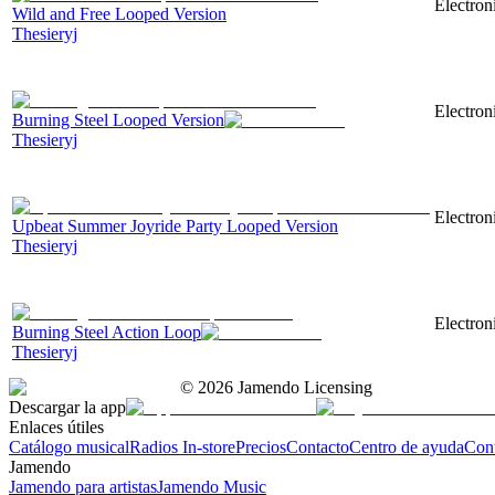
Electron
Wild and Free Looped Version
Thesieryj
Electron
Burning Steel Looped Version
Thesieryj
Electron
Upbeat Summer Joyride Party Looped Version
Thesieryj
Electron
Burning Steel Action Loop
Thesieryj
©
2026
Jamendo Licensing
Descargar la app
Enlaces útiles
Catálogo musical
Radios In-store
Precios
Contacto
Centro de ayuda
Con
Jamendo
Jamendo para artistas
Jamendo Music