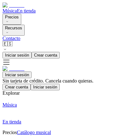
Música
En tienda
Precios
Recursos
Contacto
🇪🇸
Iniciar sesión
Crear cuenta
Iniciar sesión
Sin tarjeta de crédito. Cancela cuando quieras.
Crear cuenta
Iniciar sesión
Explorar
Música
En tienda
Precios
Catálogo musical