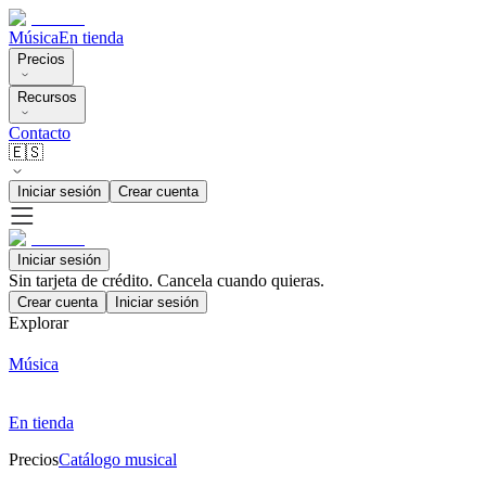
Música
En tienda
Precios
Recursos
Contacto
🇪🇸
Iniciar sesión
Crear cuenta
Iniciar sesión
Sin tarjeta de crédito. Cancela cuando quieras.
Crear cuenta
Iniciar sesión
Explorar
Música
En tienda
Precios
Catálogo musical