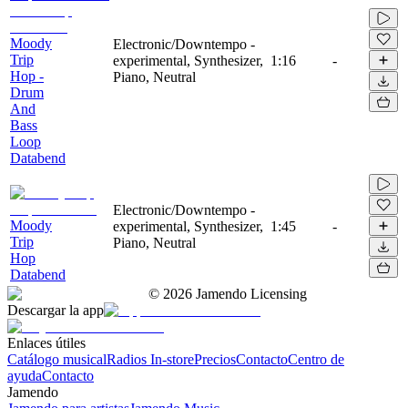
Moody
Electronic/Downtempo -
Trip
experimental, Synthesizer,
1:16
-
Hop -
Piano, Neutral
Drum
And
Bass
Loop
Databend
Electronic/Downtempo -
Moody
experimental, Synthesizer,
1:45
-
Trip
Piano, Neutral
Hop
Databend
©
2026
Jamendo Licensing
Descargar la app
Enlaces útiles
Catálogo musical
Radios In-store
Precios
Contacto
Centro de
ayuda
Contacto
Jamendo