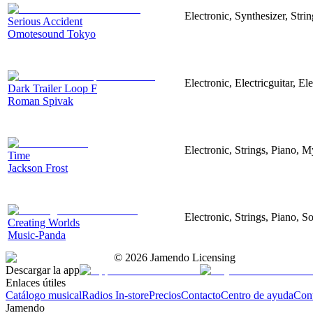
Electronic, Synthesizer, Str
Serious Accident
Omotesound Tokyo
Electronic, Electricguitar, E
Dark Trailer Loop F
Roman Spivak
Electronic, Strings, Piano, M
Time
Jackson Frost
Electronic, Strings, Piano, 
Creating Worlds
Music-Panda
©
2026
Jamendo Licensing
Descargar la app
Enlaces útiles
Catálogo musical
Radios In-store
Precios
Contacto
Centro de ayuda
Con
Jamendo