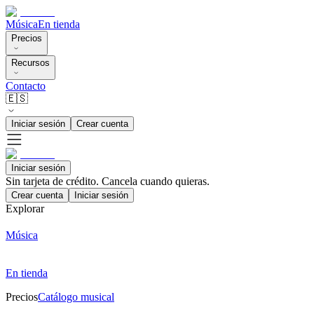
Música
En tienda
Precios
Recursos
Contacto
🇪🇸
Iniciar sesión
Crear cuenta
Iniciar sesión
Sin tarjeta de crédito. Cancela cuando quieras.
Crear cuenta
Iniciar sesión
Explorar
Música
En tienda
Precios
Catálogo musical