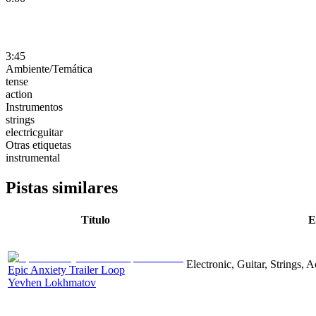
3:45
Ambiente/Temática
tense
action
Instrumentos
strings
electricguitar
Otras etiquetas
instrumental
Pistas similares
Título
E
Electronic, Guitar, Strings, A
Epic Anxiety Trailer Loop
Yevhen Lokhmatov