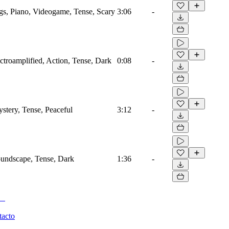
ings, Piano, Videogame, Tense, Scary
3:06
-
lectroamplified, Action, Tense, Dark
0:08
-
ystery, Tense, Peaceful
3:12
-
Soundscape, Tense, Dark
1:36
-
tacto