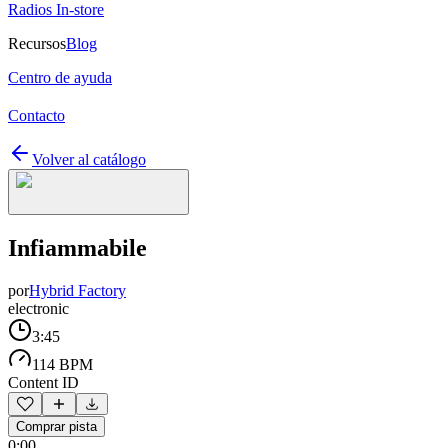
Radios In-store
Recursos
Blog
Centro de ayuda
Contacto
Volver al catálogo
Infiammabile
por
Hybrid Factory
electronic
3:45
114 BPM
Content ID
Comprar pista
0:00