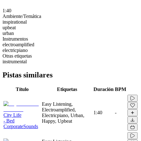
1:40
Ambiente/Temática
inspirational
upbeat
urban
Instrumentos
electroamplified
electricpiano
Otras etiquetas
instrumental
Pistas similares
Título
Etiquetas
Duración
BPM
Easy Listening,
Electroamplified,
1:40
-
City Life
Electricpiano, Urban,
- Bed
Happy, Upbeat
CorporateSounds