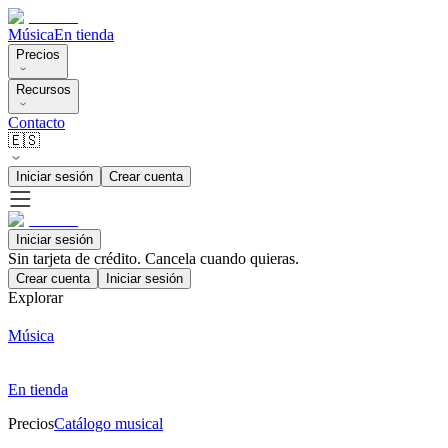
Música
En tienda
Precios
Recursos
Contacto
🇪🇸
Iniciar sesión
Crear cuenta
Iniciar sesión
Sin tarjeta de crédito. Cancela cuando quieras.
Crear cuenta
Iniciar sesión
Explorar
Música
En tienda
Precios
Catálogo musical