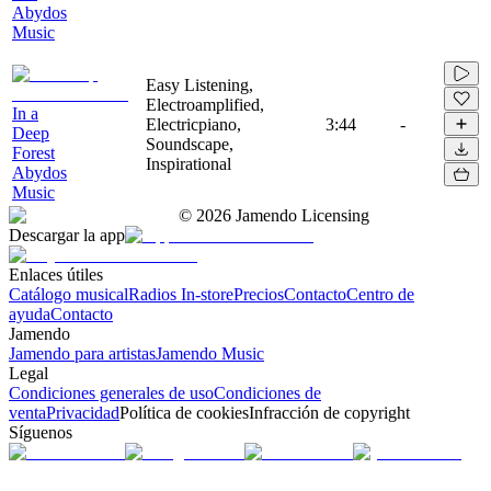
Abydos
Music
Easy Listening,
Electroamplified,
In a
Electricpiano,
3:44
-
Deep
Soundscape,
Forest
Inspirational
Abydos
Music
©
2026
Jamendo Licensing
Descargar la app
Enlaces útiles
Catálogo musical
Radios In-store
Precios
Contacto
Centro de
ayuda
Contacto
Jamendo
Jamendo para artistas
Jamendo Music
Legal
Condiciones generales de uso
Condiciones de
venta
Privacidad
Política de cookies
Infracción de copyright
Síguenos