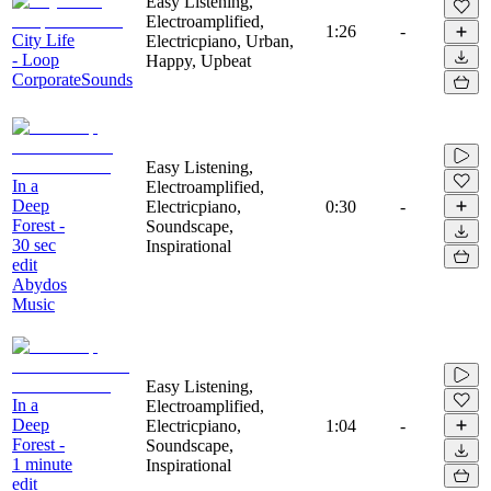
Easy Listening,
Electroamplified,
1:26
-
City Life
Electricpiano, Urban,
- Loop
Happy, Upbeat
CorporateSounds
Easy Listening,
In a
Electroamplified,
Deep
Electricpiano,
0:30
-
Forest -
Soundscape,
30 sec
Inspirational
edit
Abydos
Music
Easy Listening,
In a
Electroamplified,
Deep
Electricpiano,
1:04
-
Forest -
Soundscape,
1 minute
Inspirational
edit