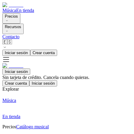
Música
En tienda
Precios
Recursos
Contacto
🇪🇸
Iniciar sesión
Crear cuenta
Iniciar sesión
Sin tarjeta de crédito. Cancela cuando quieras.
Crear cuenta
Iniciar sesión
Explorar
Música
En tienda
Precios
Catálogo musical