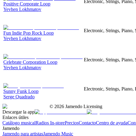
Electronic, Strings, Piano,
Positive Corporate Loop
Yevhen Lokhmatov
Electronic, Strings, Piano,
Fun Indie Pop Rock Loop
Yevhen Lokhmatov
Electronic, Strings, Piano,
Celebrate Corporation Loop
Yevhen Lokhmatov
Electronic, Strings, Piano
Sunny Funk Loop
Serge Quadrado
©
2026
Jamendo Licensing
Descargar la app
Enlaces útiles
Catálogo musical
Radios In-store
Precios
Contacto
Centro de ayuda
Con
Jamendo
Jamendo para artistas
Jamendo Music