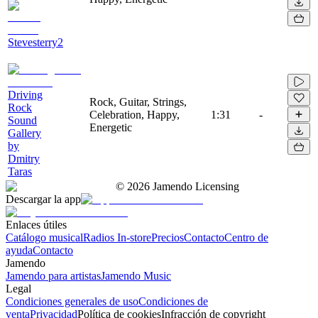
Stevesterry2
Driving
Rock, Guitar, Strings,
Rock
Celebration, Happy,
1:31
-
Sound
Energetic
Gallery
by
Dmitry
Taras
©
2026
Jamendo Licensing
Descargar la app
Enlaces útiles
Catálogo musical
Radios In-store
Precios
Contacto
Centro de
ayuda
Contacto
Jamendo
Jamendo para artistas
Jamendo Music
Legal
Condiciones generales de uso
Condiciones de
venta
Privacidad
Política de cookies
Infracción de copyright