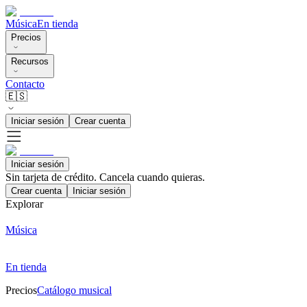
Música
En tienda
Precios
Recursos
Contacto
🇪🇸
Iniciar sesión
Crear cuenta
Iniciar sesión
Sin tarjeta de crédito. Cancela cuando quieras.
Crear cuenta
Iniciar sesión
Explorar
Música
En tienda
Precios
Catálogo musical