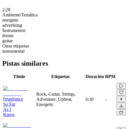
2:28
Ambiente/Temática
energetic
advertising
Instrumentos
drums
guitar
Otras etiquetas
instrumental
Pistas similares
Título
Etiquetas
Duración
BPM
Rock, Guitar, Strings,
l'espérance
Adventure, Upbeat,
6:30
-
So Far
Energetic
As I
Know