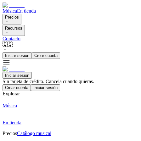
Música
En tienda
Precios
Recursos
Contacto
🇪🇸
Iniciar sesión
Crear cuenta
Iniciar sesión
Sin tarjeta de crédito. Cancela cuando quieras.
Crear cuenta
Iniciar sesión
Explorar
Música
En tienda
Precios
Catálogo musical