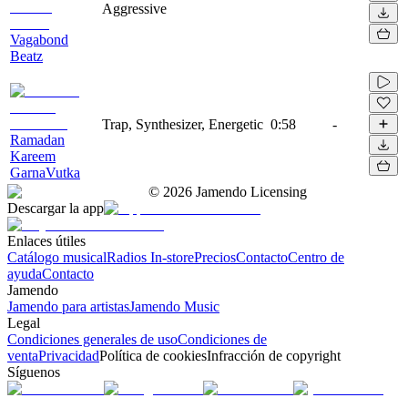
Aggressive
Vagabond
Beatz
Trap, Synthesizer, Energetic
0:58
-
Ramadan
Kareem
GarnaVutka
©
2026
Jamendo Licensing
Descargar la app
Enlaces útiles
Catálogo musical
Radios In-store
Precios
Contacto
Centro de
ayuda
Contacto
Jamendo
Jamendo para artistas
Jamendo Music
Legal
Condiciones generales de uso
Condiciones de
venta
Privacidad
Política de cookies
Infracción de copyright
Síguenos