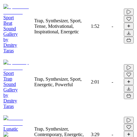
Sport
Trap, Synthesizer, Sport,
Beat
Tense, Motivational,
1:52
-
Sound
Inspirational, Energetic
Gallery
by
Dmitry
Taras
Sport
Trap
Trap, Synthesizer, Sport,
2:01
-
Sound
Energetic, Powerful
Gallery
by
Dmitry
Taras
Lunatic
Trap, Synthesizer,
Contemporary, Energetic,
3:29
-