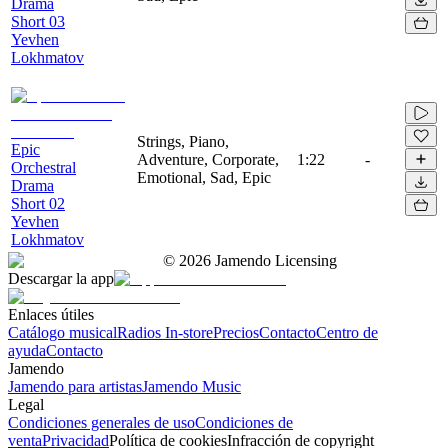
Drama
Short 03
Yevhen
Lokhmatov
Strings, Piano,
Epic
Adventure, Corporate,
1:22
-
Orchestral
Emotional, Sad, Epic
Drama
Short 02
Yevhen
Lokhmatov
©
2026
Jamendo Licensing
Descargar la app
Enlaces útiles
Catálogo musical
Radios In-store
Precios
Contacto
Centro de
ayuda
Contacto
Jamendo
Jamendo para artistas
Jamendo Music
Legal
Condiciones generales de uso
Condiciones de
venta
Privacidad
Política de cookies
Infracción de copyright