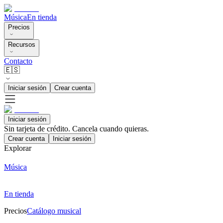
Música
En tienda
Precios
Recursos
Contacto
🇪🇸
Iniciar sesión
Crear cuenta
Iniciar sesión
Sin tarjeta de crédito. Cancela cuando quieras.
Crear cuenta
Iniciar sesión
Explorar
Música
En tienda
Precios
Catálogo musical