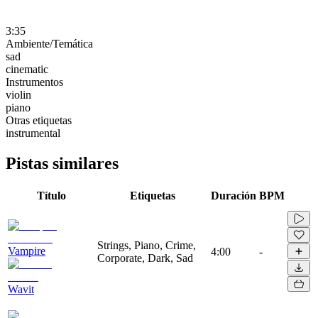
3:35
Ambiente/Temática
sad
cinematic
Instrumentos
violin
piano
Otras etiquetas
instrumental
Pistas similares
Título
Etiquetas
Duración
BPM
Strings, Piano, Crime,
Vampire
4:00
-
Corporate, Dark, Sad
Wavit