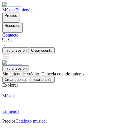
Música
En tienda
Precios
Recursos
Contacto
🇪🇸
Iniciar sesión
Crear cuenta
Iniciar sesión
Sin tarjeta de crédito. Cancela cuando quieras.
Crear cuenta
Iniciar sesión
Explorar
Música
En tienda
Precios
Catálogo musical