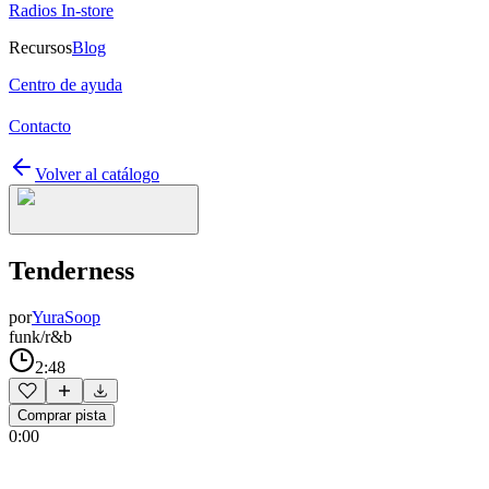
Radios In-store
Recursos
Blog
Centro de ayuda
Contacto
Volver al catálogo
Tenderness
por
YuraSoop
funk/r&b
2:48
Comprar pista
0:00