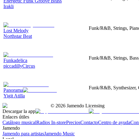
Energetic Funk Groove Brass
Irakli
Funk/R&B, Strings, Piano
Lost Melody
Northstar Beat
Funk/R&B, Strings, Bass,
Funkadelica
piccadillyCircus
Funk/R&B, Synthesizer, 
Panorama
Yigit Atilla
©
2026
Jamendo Licensing
Descargar la app
Enlaces útiles
Catálogo musical
Radios In-store
Precios
Contacto
Centro de ayuda
Con
Jamendo
Jamendo para artistas
Jamendo Music