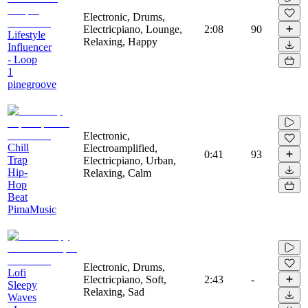
Electronic, Drums,
Electricpiano, Lounge,
2:08
90
Lifestyle
Relaxing, Happy
Influencer
- Loop
1
pinegroove
Electronic,
Chill
Electroamplified,
0:41
93
Trap
Electricpiano, Urban,
Hip-
Relaxing, Calm
Hop
Beat
PimaMusic
Electronic, Drums,
Lofi
Electricpiano, Soft,
2:43
-
Sleepy
Relaxing, Sad
Waves