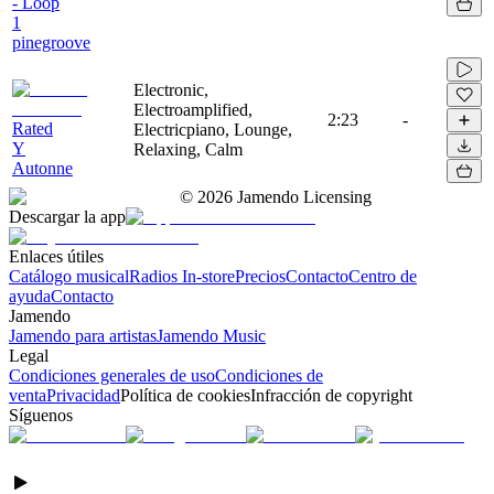
- Loop
1
pinegroove
Electronic,
Electroamplified,
2:23
-
Rated
Electricpiano, Lounge,
Y
Relaxing, Calm
Autonne
©
2026
Jamendo Licensing
Descargar la app
Enlaces útiles
Catálogo musical
Radios In-store
Precios
Contacto
Centro de
ayuda
Contacto
Jamendo
Jamendo para artistas
Jamendo Music
Legal
Condiciones generales de uso
Condiciones de
venta
Privacidad
Política de cookies
Infracción de copyright
Síguenos