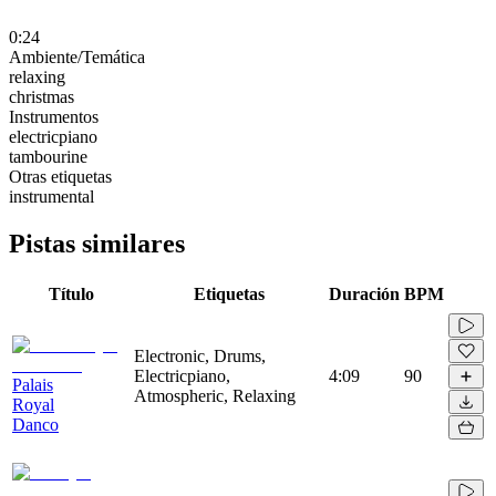
0:24
Ambiente/Temática
relaxing
christmas
Instrumentos
electricpiano
tambourine
Otras etiquetas
instrumental
Pistas similares
Título
Etiquetas
Duración
BPM
Electronic, Drums,
Electricpiano,
4:09
90
Palais
Atmospheric, Relaxing
Royal
Danco