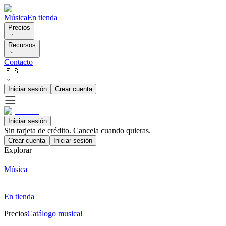
Música
En tienda
Precios
Recursos
Contacto
🇪🇸
Iniciar sesión
Crear cuenta
Iniciar sesión
Sin tarjeta de crédito. Cancela cuando quieras.
Crear cuenta
Iniciar sesión
Explorar
Música
En tienda
Precios
Catálogo musical