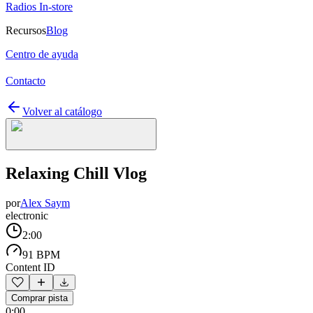
Radios In-store
Recursos
Blog
Centro de ayuda
Contacto
Volver al catálogo
Relaxing Chill Vlog
por
Alex Saym
electronic
2:00
91 BPM
Content ID
Comprar pista
0:00