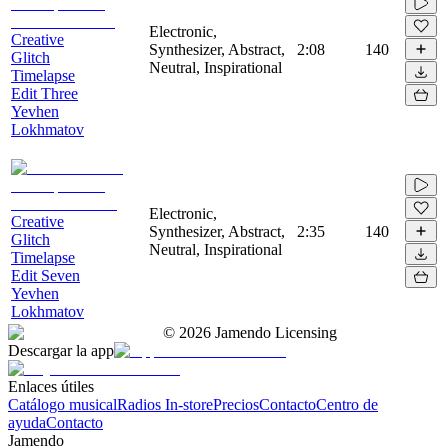
Electronic,
Creative
Synthesizer, Abstract,
2:08
140
Glitch
Neutral, Inspirational
Timelapse
Edit Three
Yevhen
Lokhmatov
Electronic,
Creative
Synthesizer, Abstract,
2:35
140
Glitch
Neutral, Inspirational
Timelapse
Edit Seven
Yevhen
Lokhmatov
©
2026
Jamendo Licensing
Descargar la app
Enlaces útiles
Catálogo musical
Radios In-store
Precios
Contacto
Centro de
ayuda
Contacto
Jamendo