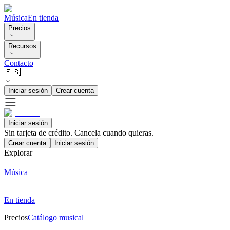
Música
En tienda
Precios
Recursos
Contacto
🇪🇸
Iniciar sesión
Crear cuenta
Iniciar sesión
Sin tarjeta de crédito. Cancela cuando quieras.
Crear cuenta
Iniciar sesión
Explorar
Música
En tienda
Precios
Catálogo musical