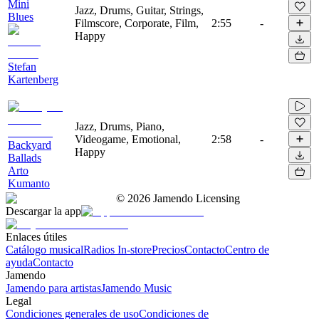
Mini
Jazz, Drums, Guitar, Strings,
Blues
Filmscore, Corporate, Film,
2:55
-
Happy
Stefan
Kartenberg
Jazz, Drums, Piano,
Videogame, Emotional,
2:58
-
Backyard
Happy
Ballads
Arto
Kumanto
©
2026
Jamendo Licensing
Descargar la app
Enlaces útiles
Catálogo musical
Radios In-store
Precios
Contacto
Centro de
ayuda
Contacto
Jamendo
Jamendo para artistas
Jamendo Music
Legal
Condiciones generales de uso
Condiciones de