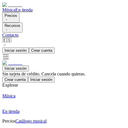
Música
En tienda
Precios
Recursos
Contacto
🇪🇸
Iniciar sesión
Crear cuenta
Iniciar sesión
Sin tarjeta de crédito. Cancela cuando quieras.
Crear cuenta
Iniciar sesión
Explorar
Música
En tienda
Precios
Catálogo musical