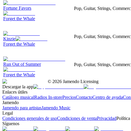
Fortune Favors
Pop, Guitar, Strings, Commerc
Forget the Whale
Pop, Guitar, Strings, Commerci
Kinzie
Forget the Whale
Run Out of Summer
Pop, Guitar, Strings, Commerc
Forget the Whale
©
2026
Jamendo Licensing
Descargar la app
Enlaces útiles
Catálogo musical
Radios In-store
Precios
Contacto
Centro de ayuda
Con
Jamendo
Jamendo para artistas
Jamendo Music
Legal
Condiciones generales de uso
Condiciones de venta
Privacidad
Política
Síguenos