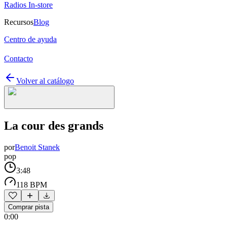
Radios In-store
Recursos
Blog
Centro de ayuda
Contacto
Volver al catálogo
La cour des grands
por
Benoit Stanek
pop
3:48
118 BPM
Comprar pista
0:00