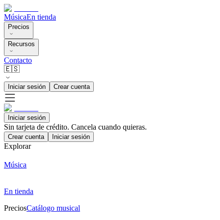
Música
En tienda
Precios
Recursos
Contacto
🇪🇸
Iniciar sesión
Crear cuenta
Iniciar sesión
Sin tarjeta de crédito. Cancela cuando quieras.
Crear cuenta
Iniciar sesión
Explorar
Música
En tienda
Precios
Catálogo musical