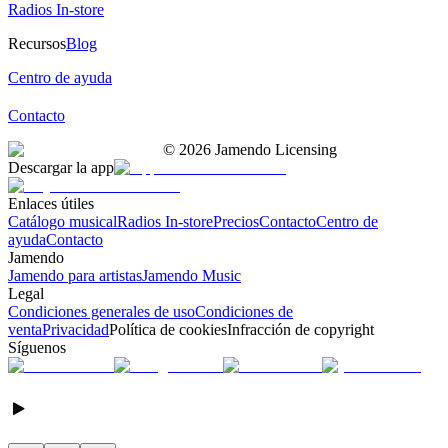
Radios In-store
Recursos
Blog
Centro de ayuda
Contacto
©
2026
Jamendo Licensing
Descargar la app
Enlaces útiles
Catálogo musical
Radios In-store
Precios
Contacto
Centro de
ayuda
Contacto
Jamendo
Jamendo para artistas
Jamendo Music
Legal
Condiciones generales de uso
Condiciones de
venta
Privacidad
Política de cookies
Infracción de copyright
Síguenos