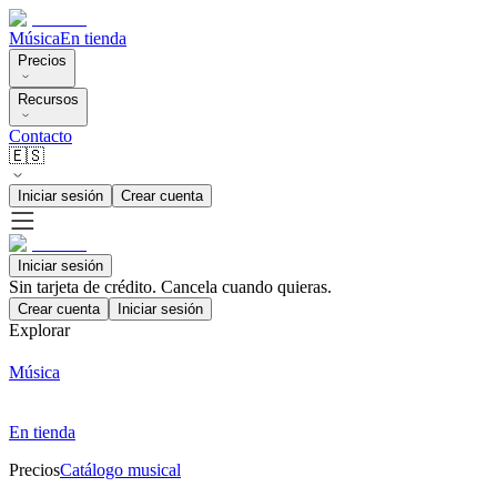
Música
En tienda
Precios
Recursos
Contacto
🇪🇸
Iniciar sesión
Crear cuenta
Iniciar sesión
Sin tarjeta de crédito. Cancela cuando quieras.
Crear cuenta
Iniciar sesión
Explorar
Música
En tienda
Precios
Catálogo musical