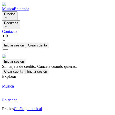
Música
En tienda
Precios
Recursos
Contacto
🇪🇸
Iniciar sesión
Crear cuenta
Iniciar sesión
Sin tarjeta de crédito. Cancela cuando quieras.
Crear cuenta
Iniciar sesión
Explorar
Música
En tienda
Precios
Catálogo musical