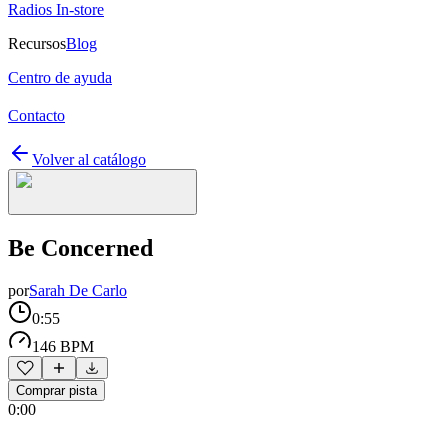
Radios In-store
Recursos
Blog
Centro de ayuda
Contacto
Volver al catálogo
Be Concerned
por
Sarah De Carlo
0:55
146 BPM
Comprar pista
0:00