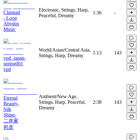
Electronic, Strings, Harp,
Clannad
1:36
-
Peaceful, Dreamy
- Loop
Abydos
Music
World/Asian/Central Asia,
1:13
143
Strings, Harp, Dreamy
vpd_japan-
spring001
vpd
Ambient/New Age,
Eternal
Strings, Harp, Peaceful,
2:38
143
Beauty-
Dreamy
Silk
Shine-
二井家
邦彦