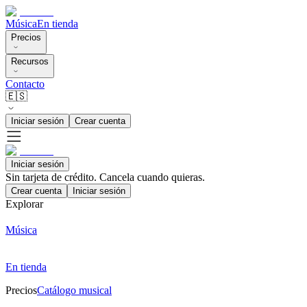
Música
En tienda
Precios
Recursos
Contacto
🇪🇸
Iniciar sesión
Crear cuenta
Iniciar sesión
Sin tarjeta de crédito. Cancela cuando quieras.
Crear cuenta
Iniciar sesión
Explorar
Música
En tienda
Precios
Catálogo musical