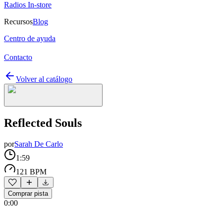
Radios In-store
Recursos
Blog
Centro de ayuda
Contacto
Volver al catálogo
Reflected Souls
por
Sarah De Carlo
1:59
121 BPM
Comprar pista
0:00