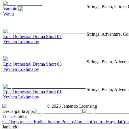
Strings, Piano, Crime,
Vampire
Wavit
Strings, Adventure, Cor
Epic Orchestral Drama Short 07
Yevhen Lokhmatov
Strings, Piano, Advent
Epic Orchestral Drama Short 03
Yevhen Lokhmatov
Strings, Piano, Advent
Epic Orchestral Drama Short 01
Yevhen Lokhmatov
©
2026
Jamendo Licensing
Descargar la app
Enlaces útiles
Catálogo musical
Radios In-store
Precios
Contacto
Centro de ayuda
Con
Jamendo