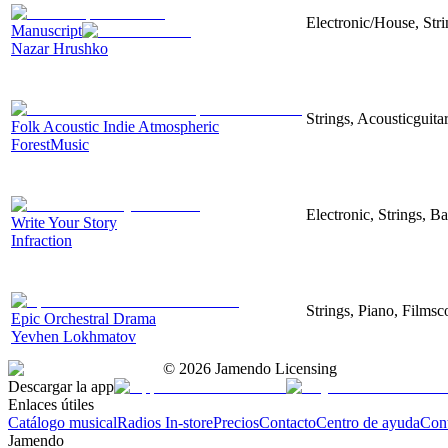
Electronic/House, Str
Manuscript
Nazar Hrushko
Strings, Acousticguita
Folk Acoustic Indie Atmospheric
ForestMusic
Electronic, Strings, B
Write Your Story
Infraction
Strings, Piano, Filmsc
Epic Orchestral Drama
Yevhen Lokhmatov
©
2026
Jamendo Licensing
Descargar la app
Enlaces útiles
Catálogo musical
Radios In-store
Precios
Contacto
Centro de ayuda
Con
Jamendo