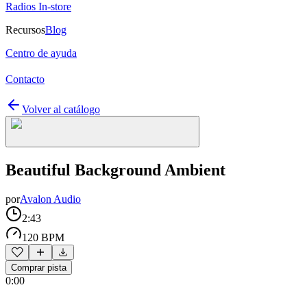
Radios In-store
Recursos
Blog
Centro de ayuda
Contacto
Volver al catálogo
Beautiful Background Ambient
por
Avalon Audio
2:43
120 BPM
Comprar pista
0:00