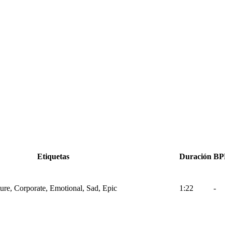
Etiquetas
Duración
B
ture, Corporate, Emotional, Sad, Epic
1:22
-