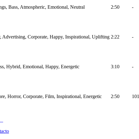
ings, Bass, Atmospheric, Emotional, Neutral
2:50
-
r, Advertising, Corporate, Happy, Inspirational, Uplifting
2:22
-
ass, Hybrid, Emotional, Happy, Energetic
3:10
-
ore, Horror, Corporate, Film, Inspirational, Energetic
2:50
10
tacto