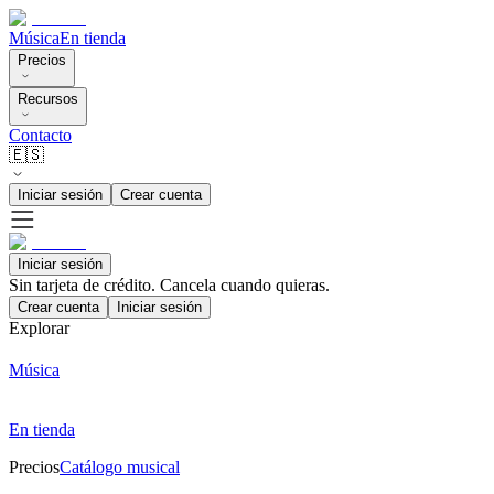
Música
En tienda
Precios
Recursos
Contacto
🇪🇸
Iniciar sesión
Crear cuenta
Iniciar sesión
Sin tarjeta de crédito. Cancela cuando quieras.
Crear cuenta
Iniciar sesión
Explorar
Música
En tienda
Precios
Catálogo musical