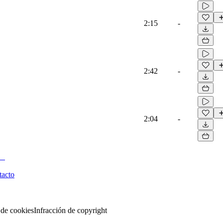
2:15
-
2:42
-
2:04
-
tacto
 de cookies
Infracción de copyright