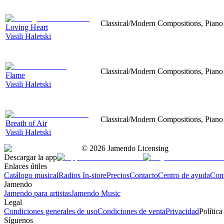
Classical/Modern Compositions, Piano
Loving Heart
Vasili Haletski
Classical/Modern Compositions, Piano
Flame
Vasili Haletski
Classical/Modern Compositions, Piano
Breath of Air
Vasili Haletski
©
2026
Jamendo Licensing
Descargar la app
Enlaces útiles
Catálogo musical
Radios In-store
Precios
Contacto
Centro de ayuda
Con
Jamendo
Jamendo para artistas
Jamendo Music
Legal
Condiciones generales de uso
Condiciones de venta
Privacidad
Política
Síguenos