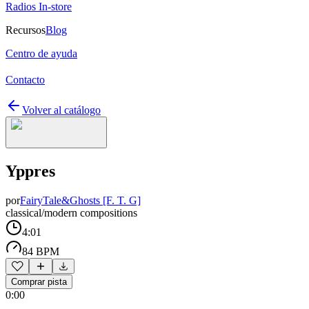
Radios In-store
Recursos
Blog
Centro de ayuda
Contacto
Volver al catálogo
Yppres
por
FairyTale&Ghosts [F. T. G]
classical/modern compositions
4:01
84 BPM
Comprar pista
0:00