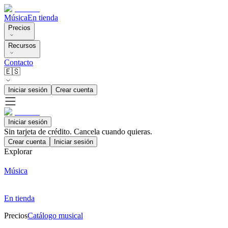
Música
En tienda
Precios
Recursos
Contacto
🇪🇸
Iniciar sesión
Crear cuenta
Iniciar sesión
Sin tarjeta de crédito. Cancela cuando quieras.
Crear cuenta
Iniciar sesión
Explorar
Música
En tienda
Precios
Catálogo musical