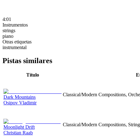
4:01
Instrumentos
strings
piano
Otras etiquetas
instrumental
Pistas similares
Título
E
Classical/Modern Compositions, Orches
Dark Mountains
Osipov Vladimir
Classical/Modern Compositions, Strings
Moonlight Drift
Christian Raab