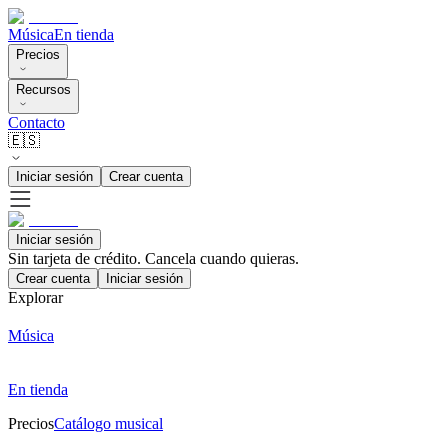
Música
En tienda
Precios
Recursos
Contacto
🇪🇸
Iniciar sesión
Crear cuenta
Iniciar sesión
Sin tarjeta de crédito. Cancela cuando quieras.
Crear cuenta
Iniciar sesión
Explorar
Música
En tienda
Precios
Catálogo musical