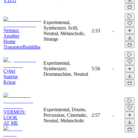
V.D.G
Experimental,
Synthesizer, Scifi,
Vermos:
2:33
-
Neutral, Melancholic,
Another
Strange
Home
TransistorBudddha
Experimental,
Synthesizer,
5:56
-
Cyber
Drummachine, Neutral
Sunrise
Krizar
Experimental, Drums,
VERMOS:
Percussion, Cinematic,
2:57
-
LOOK
Neutral, Melancholic
AT ME