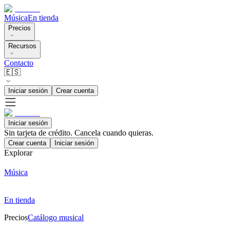
Música
En tienda
Precios
Recursos
Contacto
🇪🇸
Iniciar sesión
Crear cuenta
Iniciar sesión
Sin tarjeta de crédito. Cancela cuando quieras.
Crear cuenta
Iniciar sesión
Explorar
Música
En tienda
Precios
Catálogo musical