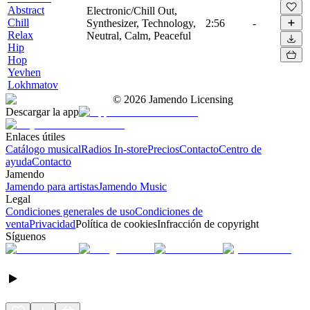
Abstract
Electronic/Chill Out,
Chill
Synthesizer, Technology,
2:56
-
Relax
Neutral, Calm, Peaceful
Hip
Hop
Yevhen
Lokhmatov
©
2026
Jamendo Licensing
Descargar la app
Enlaces útiles
Catálogo musical
Radios In-store
Precios
Contacto
Centro de
ayuda
Contacto
Jamendo
Jamendo para artistas
Jamendo Music
Legal
Condiciones generales de uso
Condiciones de
venta
Privacidad
Política de cookies
Infracción de copyright
Síguenos