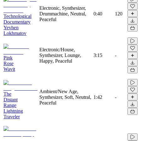
Electronic, Synthesizer,
Drummachine, Neutral,
0:40
120
Technological
Peaceful
Documentary
Yevhen
Lokhmatov
Electronic/House,
Synthesizer, Lounge,
3:15
-
Pink
Happy, Peaceful
Rose
Wavit
Ambient/New Age,
The
Synthesizer, Soft, Neutral,
1:42
-
Distant
Peaceful
Range
Lightning
Traveler