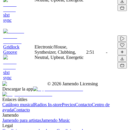
slxt
sync
Gridlock
Electronic/House,
Groove
Synthesizer, Clubbing,
2:51
-
Neutral, Upbeat, Energetic
slxt
sync
©
2026
Jamendo Licensing
Descargar la app
Enlaces útiles
Catálogo musical
Radios In-store
Precios
Contacto
Centro de
ayuda
Contacto
Jamendo
Jamendo para artistas
Jamendo Music
Legal