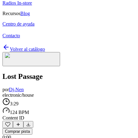
Radios In-store
Recursos
Blog
Centro de ayuda
Contacto
Volver al catálogo
Lost Passage
por
Dj-Nen
electronic/house
3:29
124 BPM
Content ID
Comprar pista
0:00