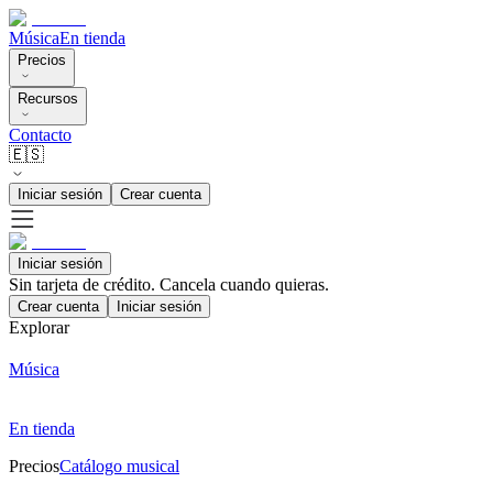
Música
En tienda
Precios
Recursos
Contacto
🇪🇸
Iniciar sesión
Crear cuenta
Iniciar sesión
Sin tarjeta de crédito. Cancela cuando quieras.
Crear cuenta
Iniciar sesión
Explorar
Música
En tienda
Precios
Catálogo musical