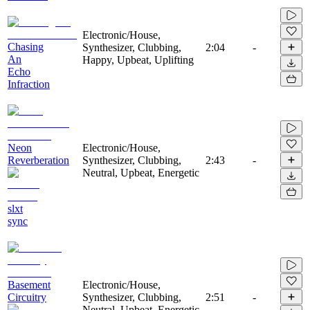
Electronic/House,
Chasing
Synthesizer, Clubbing,
2:04
-
An
Happy, Upbeat, Uplifting
Echo
Infraction
Neon
Electronic/House,
Reverberation
Synthesizer, Clubbing,
2:43
-
Neutral, Upbeat, Energetic
slxt
sync
Basement
Electronic/House,
Circuitry
Synthesizer, Clubbing,
2:51
-
Neutral, Upbeat, Energetic