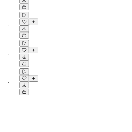
-
-
-