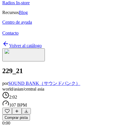
Radios In-store
Recursos
Blog
Centro de ayuda
Contacto
Volver al catálogo
229_21
por
SOUND BANK（サウンドバンク）
world/asian/central asia
2:02
107 BPM
Comprar pista
0:00