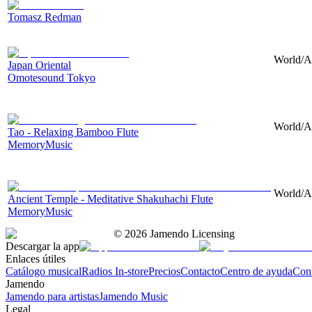
Tomasz Redman
World/As
Japan Oriental
Omotesound Tokyo
World/As
Tao - Relaxing Bamboo Flute
MemoryMusic
World/As
Ancient Temple - Meditative Shakuhachi Flute
MemoryMusic
©
2026
Jamendo Licensing
Descargar la app
Enlaces útiles
Catálogo musical
Radios In-store
Precios
Contacto
Centro de ayuda
Con
Jamendo
Jamendo para artistas
Jamendo Music
Legal