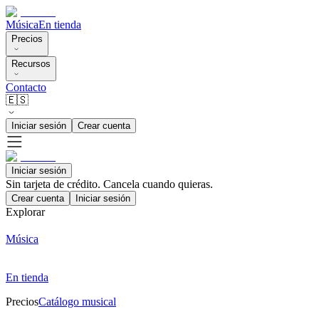
Música
En tienda
Precios
Recursos
Contacto
🇪🇸
Iniciar sesión
Crear cuenta
Iniciar sesión
Sin tarjeta de crédito. Cancela cuando quieras.
Crear cuenta
Iniciar sesión
Explorar
Música
En tienda
Precios
Catálogo musical