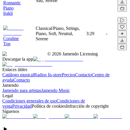
Sad, Serene
Romantic
Piano
Irakli
Classical/Piano, Strings,
Piano, Soft, Neutral,
3:29
-
Coraline
Serene
Ton
©
2026
Jamendo Licensing
Descargar la app
Enlaces útiles
Catálogo musical
Radios In-store
Precios
Contacto
Centro de
ayuda
Contacto
Jamendo
Jamendo para artistas
Jamendo Music
Legal
Condiciones generales de uso
Condiciones de
venta
Privacidad
Política de cookies
Infracción de copyright
Síguenos