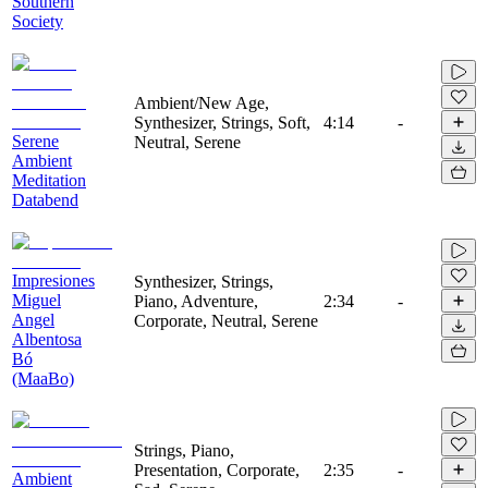
Southern
Society
Ambient/New Age,
Synthesizer, Strings, Soft,
4:14
-
Serene
Neutral, Serene
Ambient
Meditation
Databend
Impresiones
Synthesizer, Strings,
Miguel
Piano, Adventure,
2:34
-
Angel
Corporate, Neutral, Serene
Albentosa
Bó
(MaaBo)
Strings, Piano,
Presentation, Corporate,
2:35
-
Ambient