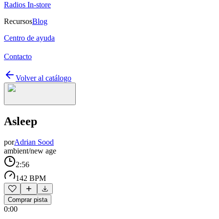
Radios In-store
Recursos
Blog
Centro de ayuda
Contacto
Volver al catálogo
Asleep
por
Adrian Sood
ambient/new age
2:56
142 BPM
Comprar pista
0:00