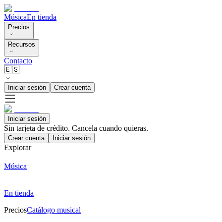
Música
En tienda
Precios
Recursos
Contacto
🇪🇸
Iniciar sesión
Crear cuenta
Iniciar sesión
Sin tarjeta de crédito. Cancela cuando quieras.
Crear cuenta
Iniciar sesión
Explorar
Música
En tienda
Precios
Catálogo musical