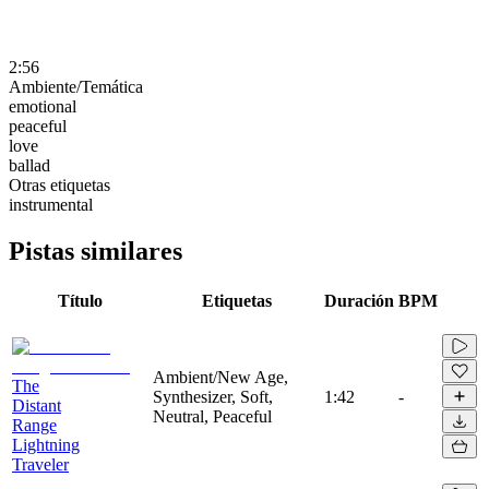
2:56
Ambiente/Temática
emotional
peaceful
love
ballad
Otras etiquetas
instrumental
Pistas similares
Título
Etiquetas
Duración
BPM
Ambient/New Age,
The
Synthesizer, Soft,
1:42
-
Distant
Neutral, Peaceful
Range
Lightning
Traveler