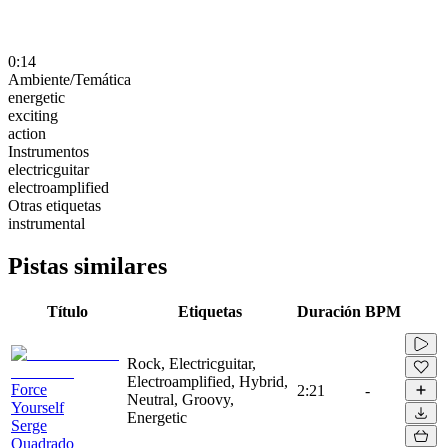
0:14
Ambiente/Temática
energetic
exciting
action
Instrumentos
electricguitar
electroamplified
Otras etiquetas
instrumental
Pistas similares
Título
Etiquetas
Duración
BPM
Rock, Electricguitar,
Electroamplified, Hybrid,
Force
2:21
-
Neutral, Groovy,
Yourself
Energetic
Serge
Quadrado