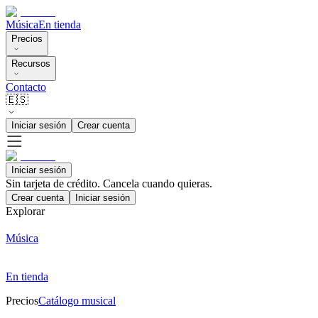
Música
En tienda
Precios
Recursos
Contacto
🇪🇸
Iniciar sesión
Crear cuenta
Iniciar sesión
Sin tarjeta de crédito. Cancela cuando quieras.
Crear cuenta
Iniciar sesión
Explorar
Música
En tienda
Precios
Catálogo musical