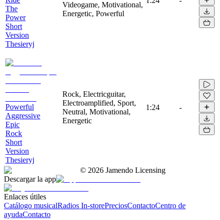
1:24
-
Videogame, Motivational,
The
Energetic, Powerful
Power
Short
Version
Thesieryj
Rock, Electricguitar,
Electroamplified, Sport,
Powerful
1:24
-
Neutral, Motivational,
Aggressive
Energetic
Epic
Rock
Short
Version
Thesieryj
©
2026
Jamendo Licensing
Descargar la app
Enlaces útiles
Catálogo musical
Radios In-store
Precios
Contacto
Centro de
ayuda
Contacto