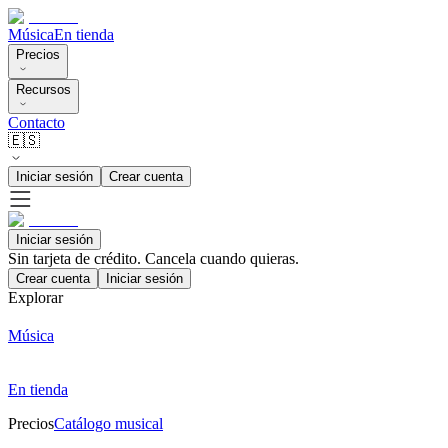
Música
En tienda
Precios
Recursos
Contacto
🇪🇸
Iniciar sesión
Crear cuenta
Iniciar sesión
Sin tarjeta de crédito. Cancela cuando quieras.
Crear cuenta
Iniciar sesión
Explorar
Música
En tienda
Precios
Catálogo musical