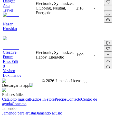
Danger
Electronic, Synthesizer,
Asia
Clubbing, Neutral,
2:18
-
Travel
Energetic
Nazar
Hrushko
Creative
Electronic, Synthesizer,
1:09
-
Future
Happy, Energetic
Bass Edit
8
Yevhen
Lokhmatov
©
2026
Jamendo Licensing
Descargar la app
Enlaces útiles
Catálogo musical
Radios In-store
Precios
Contacto
Centro de
ayuda
Contacto
Jamendo
Jamendo para artistas
Jamendo Music