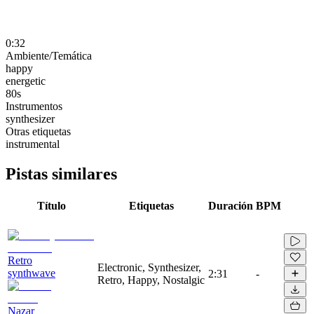
0:32
Ambiente/Temática
happy
energetic
80s
Instrumentos
synthesizer
Otras etiquetas
instrumental
Pistas similares
Título
Etiquetas
Duración
BPM
Retro
Electronic, Synthesizer,
synthwave
2:31
-
Retro, Happy, Nostalgic
Nazar