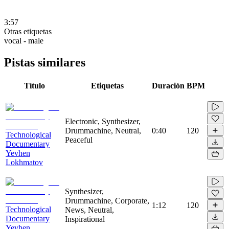
3:57
Otras etiquetas
vocal - male
Pistas similares
Título
Etiquetas
Duración
BPM
Electronic, Synthesizer,
Drummachine, Neutral,
0:40
120
Technological
Peaceful
Documentary
Yevhen
Lokhmatov
Synthesizer,
Drummachine, Corporate,
1:12
120
Technological
News, Neutral,
Documentary
Inspirational
Yevhen