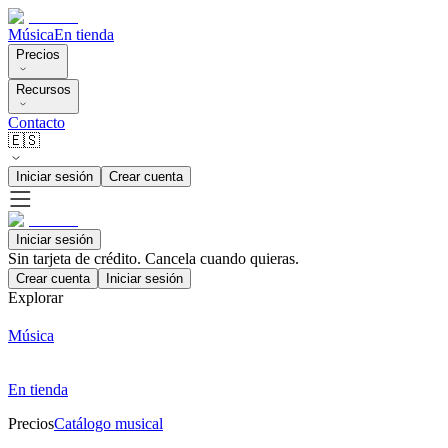
Música
En tienda
Precios
Recursos
Contacto
🇪🇸
Iniciar sesión
Crear cuenta
Iniciar sesión
Sin tarjeta de crédito. Cancela cuando quieras.
Crear cuenta
Iniciar sesión
Explorar
Música
En tienda
Precios
Catálogo musical