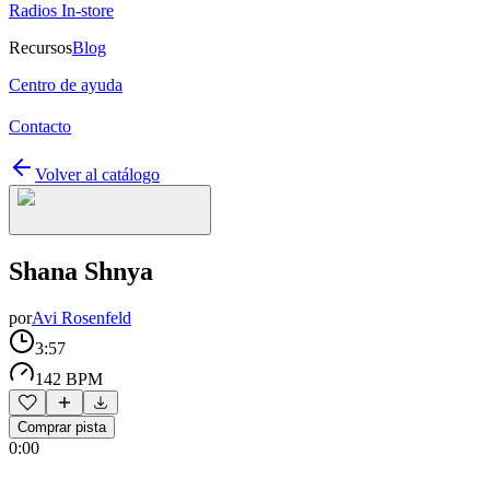
Radios In-store
Recursos
Blog
Centro de ayuda
Contacto
Volver al catálogo
Shana Shnya
por
Avi Rosenfeld
3:57
142 BPM
Comprar pista
0:00