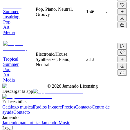
Pop, Piano, Neutral,
Summer
1:46
-
Groovy
Inspiring
Pop
Art
Media
Electronic/House,
Tropical
Synthesizer, Piano,
2:13
-
Summer
Neutral
Pop
Art
Media
©
2026
Jamendo Licensing
Descargar la app
Enlaces útiles
Catálogo musical
Radios In-store
Precios
Contacto
Centro de
ayuda
Contacto
Jamendo
Jamendo para artistas
Jamendo Music
Legal