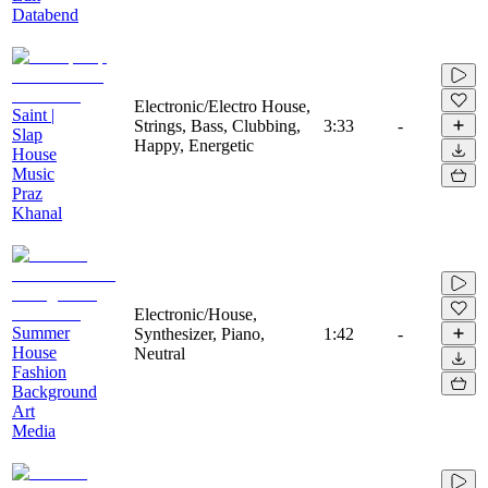
Databend
Electronic/Electro House,
Saint |
Strings, Bass, Clubbing,
3:33
-
Slap
Happy, Energetic
House
Music
Praz
Khanal
Electronic/House,
Summer
Synthesizer, Piano,
1:42
-
House
Neutral
Fashion
Background
Art
Media