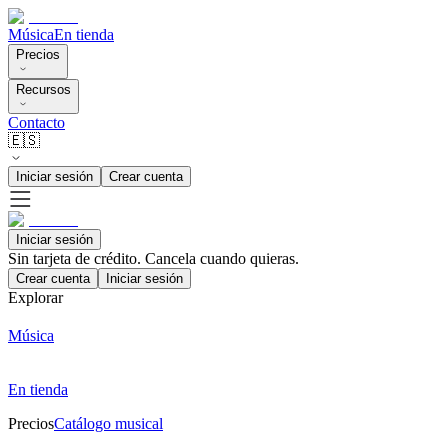
Música
En tienda
Precios
Recursos
Contacto
🇪🇸
Iniciar sesión
Crear cuenta
Iniciar sesión
Sin tarjeta de crédito. Cancela cuando quieras.
Crear cuenta
Iniciar sesión
Explorar
Música
En tienda
Precios
Catálogo musical