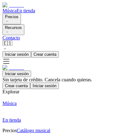
Música
En tienda
Precios
Recursos
Contacto
🇪🇸
Iniciar sesión
Crear cuenta
Iniciar sesión
Sin tarjeta de crédito. Cancela cuando quieras.
Crear cuenta
Iniciar sesión
Explorar
Música
En tienda
Precios
Catálogo musical