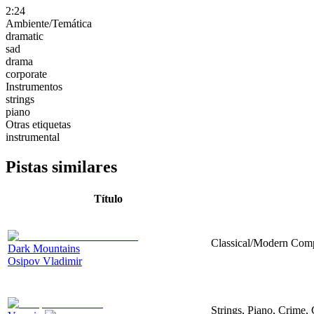
2:24
Ambiente/Temática
dramatic
sad
drama
corporate
Instrumentos
strings
piano
Otras etiquetas
instrumental
Pistas similares
Título
Classical/Modern Compo
Dark Mountains
Osipov Vladimir
Strings, Piano, Crime,