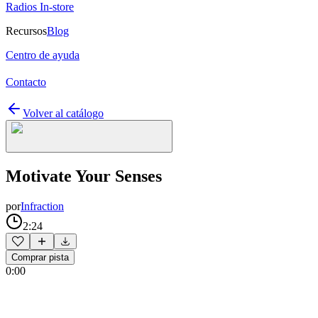
Radios In-store
Recursos
Blog
Centro de ayuda
Contacto
Volver al catálogo
Motivate Your Senses
por
Infraction
2:24
Comprar pista
0:00