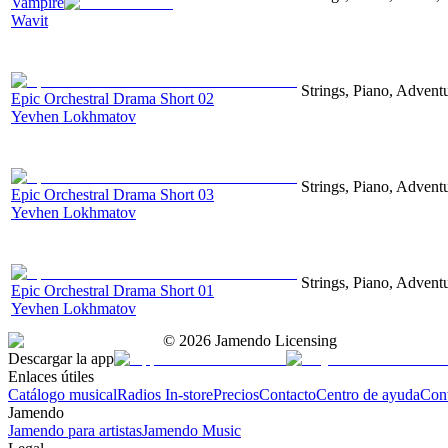
Vampire
Wavit
Strings, Piano, Advent
Epic Orchestral Drama Short 02
Yevhen Lokhmatov
Strings, Piano, Advent
Epic Orchestral Drama Short 03
Yevhen Lokhmatov
Strings, Piano, Advent
Epic Orchestral Drama Short 01
Yevhen Lokhmatov
©
2026
Jamendo Licensing
Descargar la app
Enlaces útiles
Catálogo musical
Radios In-store
Precios
Contacto
Centro de ayuda
Con
Jamendo
Jamendo para artistas
Jamendo Music