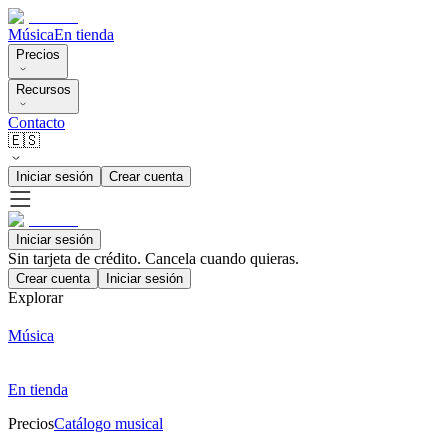
Música
En tienda
Precios
Recursos
Contacto
🇪🇸
Iniciar sesión
Crear cuenta
Iniciar sesión
Sin tarjeta de crédito. Cancela cuando quieras.
Crear cuenta
Iniciar sesión
Explorar
Música
En tienda
Precios
Catálogo musical