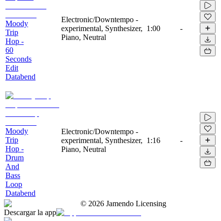
Electronic/Downtempo -
Moody
experimental, Synthesizer,
1:00
-
Trip
Piano, Neutral
Hop -
60
Seconds
Edit
Databend
Moody
Electronic/Downtempo -
Trip
experimental, Synthesizer,
1:16
-
Hop -
Piano, Neutral
Drum
And
Bass
Loop
Databend
©
2026
Jamendo Licensing
Descargar la app