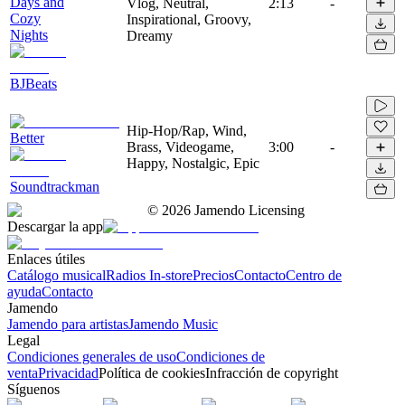
Days and
Vlog, Neutral,
2:13
-
Cozy
Inspirational, Groovy,
Nights
Dreamy
BJBeats
Hip-Hop/Rap, Wind,
Better
Brass, Videogame,
3:00
-
Happy, Nostalgic, Epic
Soundtrackman
©
2026
Jamendo Licensing
Descargar la app
Enlaces útiles
Catálogo musical
Radios In-store
Precios
Contacto
Centro de
ayuda
Contacto
Jamendo
Jamendo para artistas
Jamendo Music
Legal
Condiciones generales de uso
Condiciones de
venta
Privacidad
Política de cookies
Infracción de copyright
Síguenos