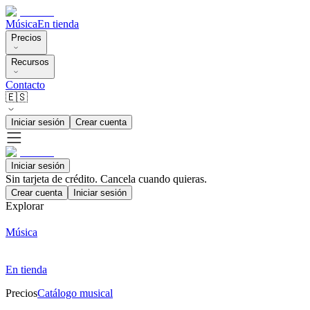
Música
En tienda
Precios
Recursos
Contacto
🇪🇸
Iniciar sesión
Crear cuenta
Iniciar sesión
Sin tarjeta de crédito. Cancela cuando quieras.
Crear cuenta
Iniciar sesión
Explorar
Música
En tienda
Precios
Catálogo musical