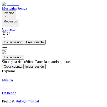
Música
En tienda
Precios
Recursos
Contacto
🇪🇸
Iniciar sesión
Crear cuenta
Iniciar sesión
Sin tarjeta de crédito. Cancela cuando quieras.
Crear cuenta
Iniciar sesión
Explorar
Música
En tienda
Precios
Catálogo musical