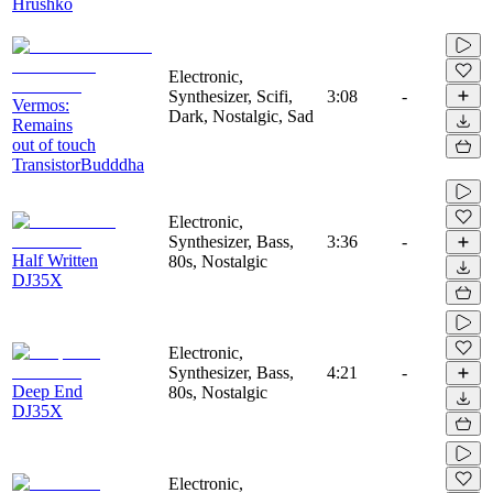
Hrushko
Electronic,
Synthesizer, Scifi,
3:08
-
Vermos:
Dark, Nostalgic, Sad
Remains
out of touch
TransistorBudddha
Electronic,
Synthesizer, Bass,
3:36
-
Half Written
80s, Nostalgic
DJ35X
Electronic,
Synthesizer, Bass,
4:21
-
Deep End
80s, Nostalgic
DJ35X
Electronic,