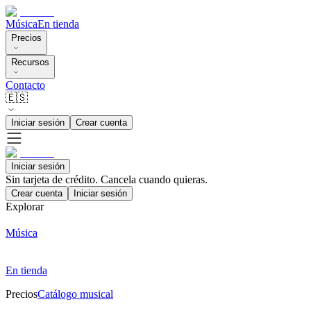
Música
En tienda
Precios
Recursos
Contacto
🇪🇸
Iniciar sesión
Crear cuenta
Iniciar sesión
Sin tarjeta de crédito. Cancela cuando quieras.
Crear cuenta
Iniciar sesión
Explorar
Música
En tienda
Precios
Catálogo musical