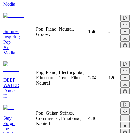
Media
Pop, Piano, Neutral,
Summer
1:46
-
Groovy
Inspiring
Pop
Art
Media
Pop, Piano, Electricguitar,
Filmscore, Travel, Film,
5:04
120
DEEP
Neutral
WATER
Daniel
H
Pop, Guitar, Strings,
Stay
Commercial, Emotional,
4:36
-
Forget
Neutral
the