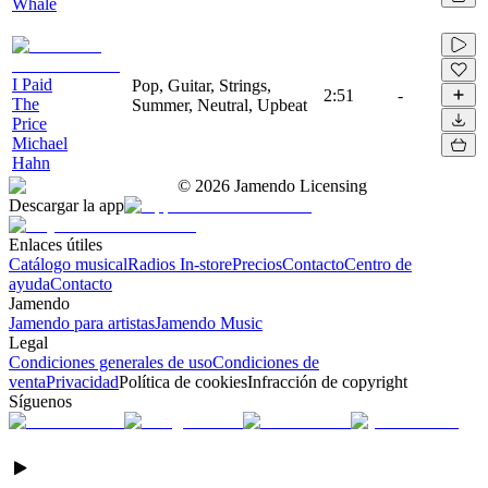
Whale
I Paid
Pop, Guitar, Strings,
2:51
-
The
Summer, Neutral, Upbeat
Price
Michael
Hahn
©
2026
Jamendo Licensing
Descargar la app
Enlaces útiles
Catálogo musical
Radios In-store
Precios
Contacto
Centro de
ayuda
Contacto
Jamendo
Jamendo para artistas
Jamendo Music
Legal
Condiciones generales de uso
Condiciones de
venta
Privacidad
Política de cookies
Infracción de copyright
Síguenos