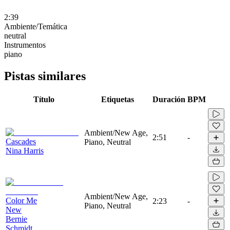
2:39
Ambiente/Temática
neutral
Instrumentos
piano
Pistas similares
Título
Etiquetas
Duración
BPM
Ambient/New Age,
2:51
-
Cascades
Piano, Neutral
Nina Harris
Ambient/New Age,
Color Me
2:23
-
Piano, Neutral
New
Bernie
Schmidt