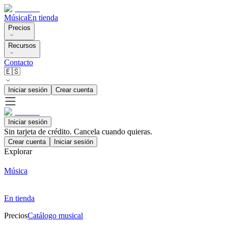
Música
En tienda
Precios
Recursos
Contacto
🇪🇸
Iniciar sesión
Crear cuenta
Iniciar sesión
Sin tarjeta de crédito. Cancela cuando quieras.
Crear cuenta
Iniciar sesión
Explorar
Música
En tienda
Precios
Catálogo musical