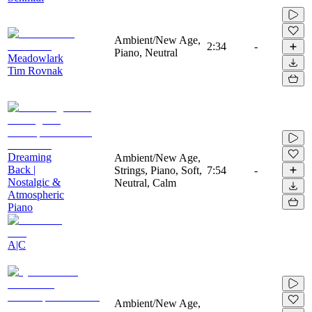
Ambient/New Age,
2:34
-
Piano, Neutral
Meadowlark
Tim Rovnak
Dreaming
Ambient/New Age,
Back |
Strings, Piano, Soft,
7:54
-
Nostalgic &
Neutral, Calm
Atmospheric
Piano
A|C
Ambient/New Age,