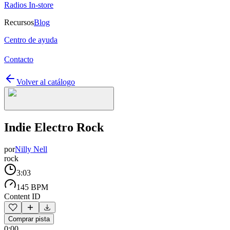
Radios In-store
Recursos
Blog
Centro de ayuda
Contacto
Volver al catálogo
Indie Electro Rock
por
Nilly Nell
rock
3:03
145 BPM
Content ID
Comprar pista
0:00