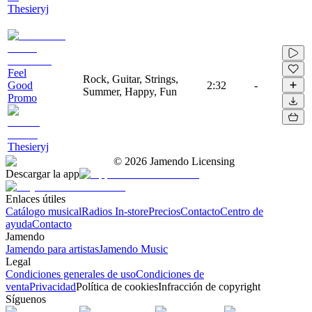
Thesieryj
Feel
Rock, Guitar, Strings,
Good
2:32
-
Summer, Happy, Fun
Promo
Thesieryj
©
2026
Jamendo Licensing
Descargar la app
Enlaces útiles
Catálogo musical
Radios In-store
Precios
Contacto
Centro de
ayuda
Contacto
Jamendo
Jamendo para artistas
Jamendo Music
Legal
Condiciones generales de uso
Condiciones de
venta
Privacidad
Política de cookies
Infracción de copyright
Síguenos