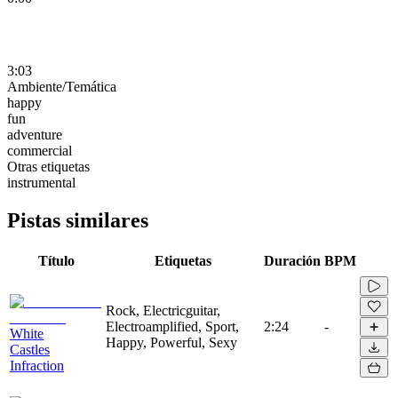
3:03
Ambiente/Temática
happy
fun
adventure
commercial
Otras etiquetas
instrumental
Pistas similares
Título
Etiquetas
Duración
BPM
Rock, Electricguitar,
Electroamplified, Sport,
2:24
-
White
Happy, Powerful, Sexy
Castles
Infraction