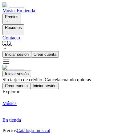
Música
En tienda
Precios
Recursos
Contacto
🇪🇸
Iniciar sesión
Crear cuenta
Iniciar sesión
Sin tarjeta de crédito. Cancela cuando quieras.
Crear cuenta
Iniciar sesión
Explorar
Música
En tienda
Precios
Catálogo musical