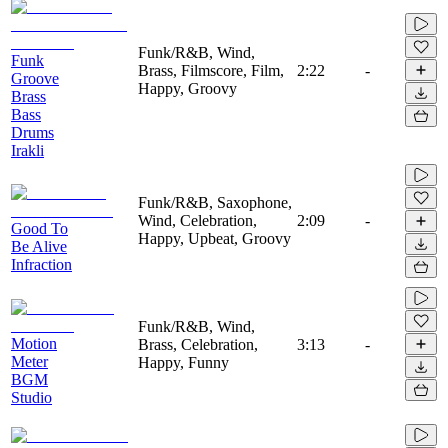
Funk/R&B, Wind,
Funk
Brass, Filmscore, Film,
2:22
-
Groove
Happy, Groovy
Brass
Bass
Drums
Irakli
Funk/R&B, Saxophone,
Wind, Celebration,
2:09
-
Good To
Happy, Upbeat, Groovy
Be Alive
Infraction
Funk/R&B, Wind,
Motion
Brass, Celebration,
3:13
-
Meter
Happy, Funny
BGM
Studio