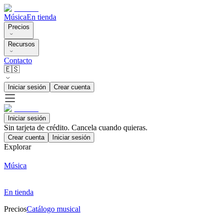
Música
En tienda
Precios
Recursos
Contacto
🇪🇸
Iniciar sesión
Crear cuenta
Iniciar sesión
Sin tarjeta de crédito. Cancela cuando quieras.
Crear cuenta
Iniciar sesión
Explorar
Música
En tienda
Precios
Catálogo musical