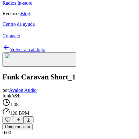
Radios In-store
Recursos
Blog
Centro de ayuda
Contacto
Volver al catálogo
Funk Caravan Short_1
por
Avalon Audio
funk/r&b
1:08
120 BPM
Comprar pista
0:00