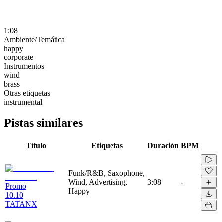
1:08
Ambiente/Temática
happy
corporate
Instrumentos
wind
brass
Otras etiquetas
instrumental
Pistas similares
Título
Etiquetas
Duración
BPM
Funk/R&B, Saxophone,
Wind, Advertising,
3:08
-
Promo
Happy
10.10
TATANX