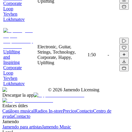
Uplifting
Corporate
Loop
Yevhen
Lokhmatov
Electronic, Guitar,
Uplifting
Strings, Technology,
1:50
-
and
Corporate, Happy,
Inspiring
Uplifting
Corporate
Loop
Yevhen
Lokhmatov
©
2026
Jamendo Licensing
Descargar la app
Enlaces útiles
Catálogo musical
Radios In-store
Precios
Contacto
Centro de
ayuda
Contacto
Jamendo
Jamendo para artistas
Jamendo Music