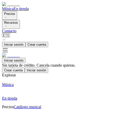
Música
En tienda
Precios
Recursos
Contacto
🇪🇸
Iniciar sesión
Crear cuenta
Iniciar sesión
Sin tarjeta de crédito. Cancela cuando quieras.
Crear cuenta
Iniciar sesión
Explorar
Música
En tienda
Precios
Catálogo musical